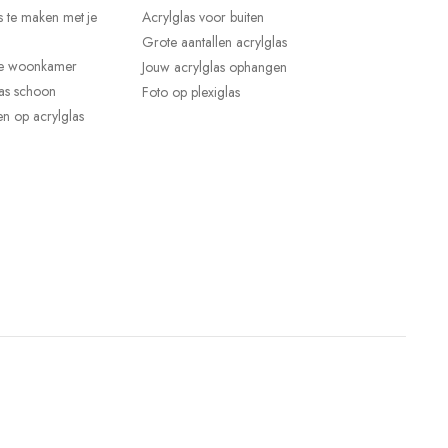
s te maken met je
Acrylglas voor buiten
Grote aantallen acrylglas
 je woonkamer
Jouw acrylglas ophangen
las schoon
Foto op plexiglas
n op acrylglas