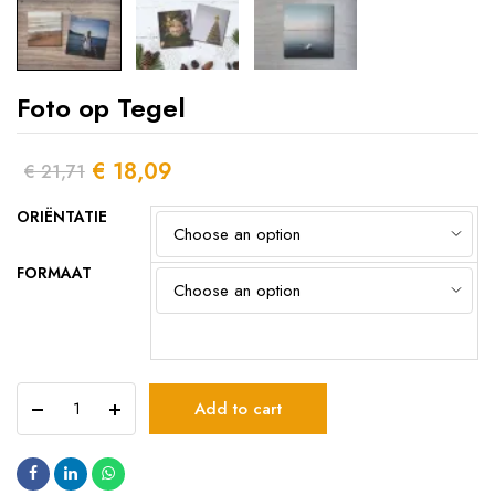
Foto op Tegel
€
18,09
€
21,71
ORIËNTATIE
FORMAAT
Foto
Add to cart
op
Tegel
quantity