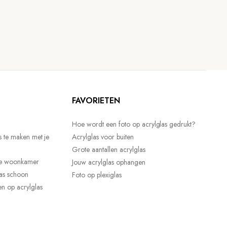
FAVORIETEN
Hoe wordt een foto op acrylglas gedrukt?
s te maken met je
Acrylglas voor buiten
Grote aantallen acrylglas
 je woonkamer
Jouw acrylglas ophangen
las schoon
Foto op plexiglas
n op acrylglas