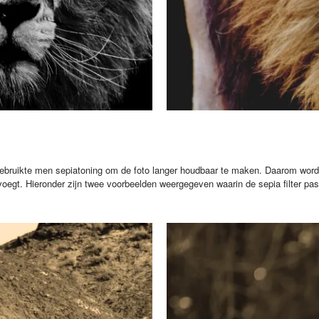
 gebruikte men sepiatoning om de foto langer houdbaar te maken. Daarom wordt
oevoegt. Hieronder zijn twee voorbeelden weergegeven waarin de sepia filter pa