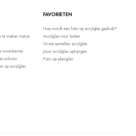
FAVORIETEN
Hoe wordt een foto op acrylglas gedrukt?
s te maken met je
Acrylglas voor buiten
Grote aantallen acrylglas
 je woonkamer
Jouw acrylglas ophangen
las schoon
Foto op plexiglas
n op acrylglas